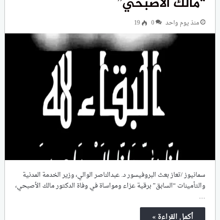
“مالك الأصبحي”
منذ يوم واحد
0
19
سمانيوز /تعاز بعث البروفيسور د. عبدالناصر الوالي، وزير الخدمة المدنية
والتأمينات “السابق” برقية عزاء ومواساة في وفاة الدكتور مالك الأصبحي،
…
أكمل القراءة »