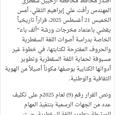
أصدر محافظ محافظة أرخبيل سقطرى
المهندس رأفت علي إبراهيم الثقلي، أمس
الخميس 21 أغسطس 2025، قراراً تاريخياً
يقضي باعتماد مخرجات ورشة “ألف باء”
الخاصة بدراسة أصوات اللغة السقطرية
والحروف المقترحة لكتابتها، في خطوة غير
مسبوقة لحماية اللغة السقطرية وتطوير
أدواتها الكتابية بوصفها مكوناً أصيلاً من الهوية
الثقافية والوطنية.
ونص القرار رقم (9) لعام 2025م على تكليف
عدد من الجهات الرسمية بتنفيذ المهام
المرتبطة بتطوير اللغة السقطرية، حيث