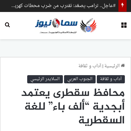
#عاجل.. ترامب يصعّد: نقترب من ضرب محطات كهرباء وجسور داخل إيران
القائمة
بح
الرئيسية
||
آداب و ثقافة
آداب و ثقافة
الجنوب العربي
السلايدر الرئيسي
محافظ سقطرى يعتمد
أبجدية “ألف باء” للغة
السقطرية