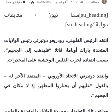
Albatati
2016-10-05
آخر تحديث: 2016-10-05
2
دقيقة واحدة
[su_heading]سما نيوز / متابعات
دولية[/su_heading]
انتقد الرئيس الفلبيني، رودريغو
دوتيرتي رئيس الولايات
المتحدة
باراك أوباما، قائلا “فليذهب إلى
الجحيم”،
بسبب انتقاده لحرب الفلبين الوحشية على المخدرات.
وانتقد دوتيرتي الاتحاد الأوروبي – المنتقد الآخر له –
بالقول “عليهم أن يختاروا المطهر،
إذ لا مكان في
الجحيم”.
وجاءت تلك التعليقات مع بدء الولايات المتحدة والفلبين