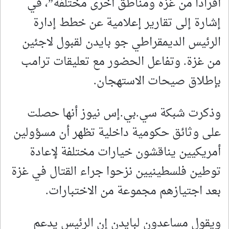
أفرادا من غزة ومناطق أخرى مختلفة”، في
إشارة إلى تقارير إعلامية عن خطط إدارة
الرئيس الديمقراطي جو بايدن لقبول لاجئين
من غزة. وتفاعل الحضور مع تعليقات ترامب
بإطلاق صيحات الاستهجان.
وذكرت شبكة سي.بي.إس نيوز أنها حصلت
على وثائق حكومية داخلية تظهر أن مسؤولين
أمريكيين يناقشون خيارات مختلفة لإعادة
توطين فلسطينيين نزحوا جراء القتال في غزة
بعد اجتيازهم مجموعة من الاختبارات.
ويقول مساعدون لبايدن إن الرئيس يدعم