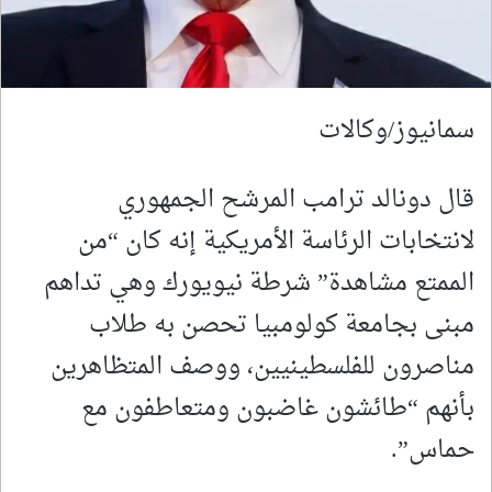
سمانيوز/وكالات
قال دونالد ترامب المرشح الجمهوري
لانتخابات الرئاسة الأمريكية إنه كان “من
الممتع مشاهدة” شرطة نيويورك وهي تداهم
مبنى بجامعة كولومبيا تحصن به طلاب
مناصرون للفلسطينيين، ووصف المتظاهرين
بأنهم “طائشون غاضبون ومتعاطفون مع
حماس”.