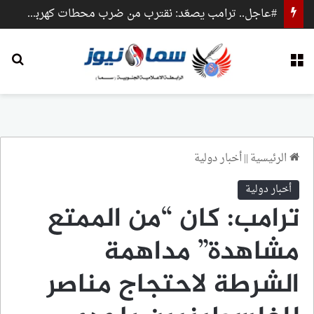
#عاجل.. ترامب يصعّد: نقترب من ضرب محطات كهرباء وجسور داخل إيران
القائمة
بح
الرئيسية
||
أخبار دولية
أخبار دولية
ترامب: كان “من الممتع
مشاهدة” مداهمة
الشرطة لاحتجاج مناصر