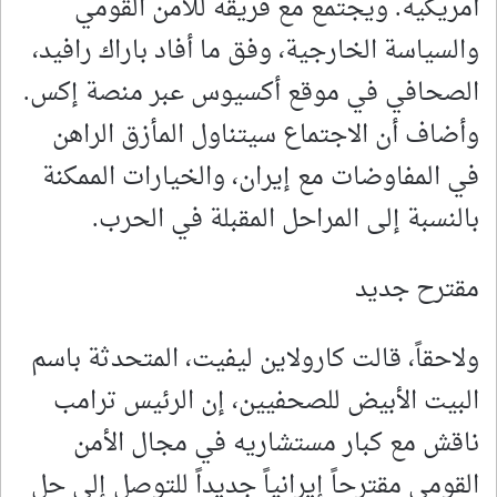
أمريكية. ويجتمع مع فريقه للأمن القومي
والسياسة الخارجية، وفق ما أفاد باراك رافيد،
الصحافي في موقع أكسيوس عبر منصة إكس.
وأضاف أن الاجتماع سيتناول المأزق الراهن
في المفاوضات مع إيران، والخيارات الممكنة
بالنسبة إلى المراحل المقبلة في الحرب.
مقترح جديد
ولاحقاً، ​قالت كارولاين ليفيت، المتحدثة باسم
⁠البيت الأبيض للصحفيين، إن الرئيس ترامب
‌ناقش ‌مع ​كبار ‌مستشاريه في ​مجال ⁠الأمن ​
القومي مقترحاً ⁠إيرانياً جديداً ⁠للتوصل ⁠إلى حل