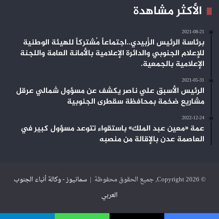
الأكثر مشاهدة
2021-08-21
برئاسة الرئيس الزُبيدي..اجتماعاً مُشتركاً للهيئة الوطنية
للإعلام الجنوبي والدائرة الإعلامية بالأمانة العامة واللجنة
الإعلامية بالجمعية.
2021-05-31
الرئيس الأسبق علي ناصر يكشف عن مسؤول شمالي عرقل
مشاريع ضخمة بمحافظة سقطرى الجنوبية
2022-12-24
عمة «معين عبد الملك» باستقواء تتوعد مسؤول كبير في
العاصمة عدن بالإقالة من منصبه
© Copyright 2026, جميع الحقوق محفوظة |
سمانيوز - وكالة أنباء الجنوب
العربي