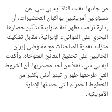
من جانبها، نقلت قناة ايه بي سي، عن
مسؤولين أمريكيين يواكبان التحضيرات، أن
إدارة ترامب تظهر ثقة متزايدة بتأثير حصارها
البحري على الموانىء الإيرانية، مقابل تشكيك
متزايد بقدرة المباحثات مع مفاوضي إيران
الحاليين على تحقيق النتائج المتوخاة. وأكدت
ايه بي سي، نقلاً عن أحد مصدريها، أن الشروط
التي طرحتها طهران تبدو أدنى بكثير من
الخطوط الحمراء التي حددتها الإدارة
الأمريكية.