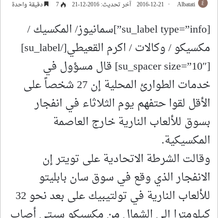
Albatati
2016-12-21
آخر تحديث: 2016-12-21
7
دقيقة واحدة
[su_label type=”info”]سمانيوز/ المكسيك /
مكسيكو / وكالات / اكرم القعيطي[/su_label]
[su_spacer size=”10″] قال مسؤول في
خدمات الطوارئ المحلية إن 27 شخصاً على
الأقل لقوا حتفهم يوم الثلاثاء في انفجار
بسوق للألعاب النارية خارج العاصمة
المكسيكية.
وقالت الشرطة الاتحادية على تويتر إن
الانفجار الذي وقع في سوق سان بابليتو
للألعاب النارية في تولتيبيك على بعد نحو 32
كيلومترا إلى الشمال من مكسيكو سيتي أصاب