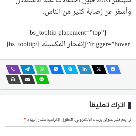
سبتمبر 2005 قبيل احتفالات عيد الاستقلال
وأسفر عن إصابة كثير من الناس.
[bs_tooltip placement=”top”
trigger=”hover”]إنفجار المكسيك [/bs_tooltip]
اترك تعليقاً
لن يتم نشر عنوان بريدك الإلكتروني.
الحقول الإلزامية مشار إليها بـ
*
ا