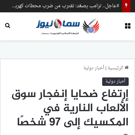
#عاجل.. ترامب يصعّد: نقترب من ضرب محطات كهرباء وجسور داخل إيران
القائمة
بح
الرئيسية
||
أخبار دولية
أخبار دولية
إرتفاع ضحايا إنفجار سوق
الألعاب النارية في
المكسيك إلى 97 شخصًا