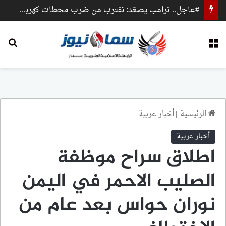
#عاجل.. ترامب يصعّد: نقترب من ضرب محطات كهرباء وجسور داخل إيران
القائمة
بح
الرئيسية
||
أخبار عربية
أخبار عربية
اطلاق سراح موظفة
الصليب الاحمر في اليمن
نوران حواس بعد عام من