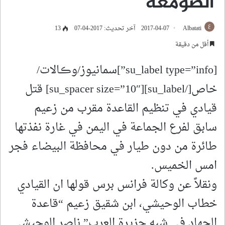
الصومعة
Albatati
2017-04-07
آخر تحديث: 2017-04-07
13
أقل من دقيقة
[su_label type=”info”]سمانيوز/وڪالات/
خاص[/su_label][su_spacer size=”10″] قتل
قيادي في تنظيم القاعدة مقرب من زعيم
سابق لفرع الجماعة في اليمن في غارة نفذتها
طائرة من دون طيار في محافظة البيضاء فجر
امس الخميس.
ونقلاً عن وكالة فرانس برس قولها ان القيادي
خطاب الوحيشي، ابن شقيق زعيم “قاعدة
الجهاد في شبه جزيرة العرب” ناصر الوحيشي