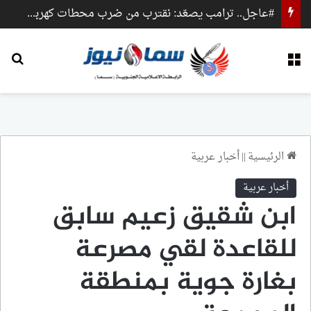
#عاجل.. ترامب يصعّد: نقترب من ضرب محطات كهرباء وجسور داخل إيران
القائمة
بح
الرئيسية
||
أخبار عربية
أخبار عربية
ابن شقيق زعيم سابق
للقاعدة لقي مصرعة
بغارة جوية بمنطقة