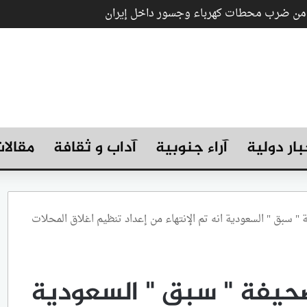
ب من ضرب محطات كهرباء وجسور داخل إيران
بار دولية
آراء جنوبية
آداب و ثقافة
مقالا
سبق " السعودية انه تم الإنتهاء من إعداد تنظيم اغلاق المحلات
حيفة " سبق " السعودية