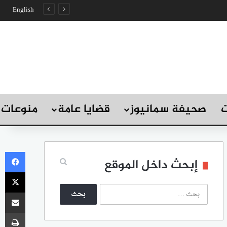
English
ت
صحيفة سمانيوز
قضايا عامة
منوعات
في
إبحث داخل الموقع
‫X
ا
مشاركة
ل
ب
طب
ح