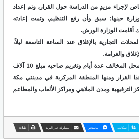
ص لإجراء مزيدٍ من الدراسة حول القرار، وتم ‏إعداد
لوزارة حينها: سبق وأن رفع التنظيم، وتمت إعادته
 أقامت الوزارة الورش.
محلات التجارية بالإغلاق عند الساعة التاسعة ليلاً،
لاق والغرامة.
ووفقاً للتنظيم ستتضمن العقوبات إغلاق المحل المخالف عدة أيام وتغريم صاحبه مبلغ 10 آلاف
ا القرار ومنها المنطقة المركزية في مدينتي مكة
كز الترفيهية ومدن الملاهي ومراكز الألعاب والمطاعم
سكايب
ماسنجر
مشاركة عبر البريد
طباعة