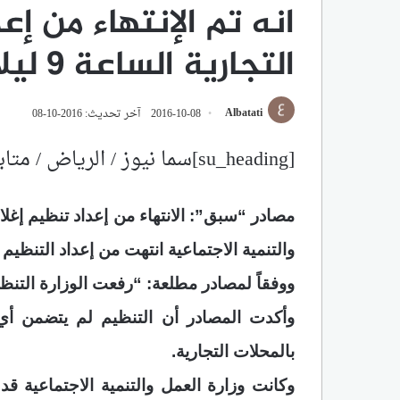
انه تم الإنتهاء من إ
التجارية الساعة 9 ليلاً
Albatati
2016-10-08
آخر تحديث: 2016-10-08
[su_heading]سما نيوز / الرياض / متابعات [/su_heading]
والتنمية الاجتماعية انتهت من إعداد التنظيم المق
ووفقاً لمصادر مطلعة: “رفعت الوزارة التنظي
وأكدت المصادر أن التنظيم لم يتضمن أي 
بالمحلات التجارية.
وكانت وزارة العمل والتنمية الاجتماعي