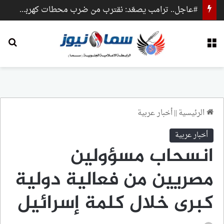
#عاجل.. ترامب يصعّد: نقترب من ضرب محطات كهرباء وجسور داخل إيران
القائمة
بح
الرئيسية
||
أخبار عربية
أخبار عربية
انسحاب مسؤولين
مصريين من فعالية دولية
كبرى خلال كلمة إسرائيل