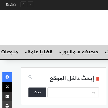
English
ت
صحيفة سمانيوز
قضايا عامة
منوعات
في
إبحث داخل الموقع
‫X
ا
مشاركة
ل
ب
طب
ح