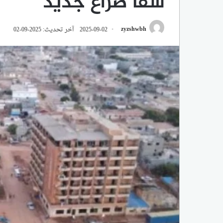
شفا صراع جديد
zyzshwbh
2025-09-02
آخر تحديث: 2025-09-02