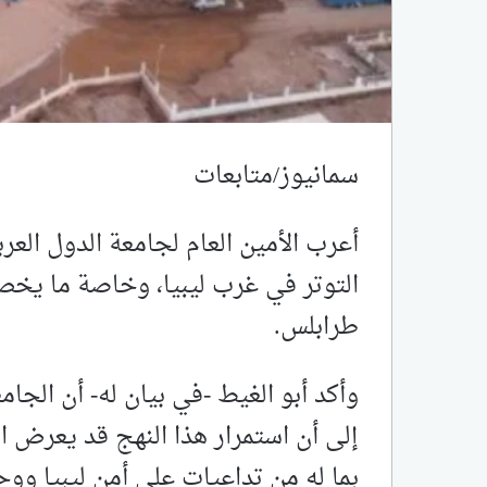
سمانيوز/متابعات
أعرب الأمين العام لجامعة الدول العرب
التوتر في غرب ليبيا، وخاصة ما يخ
طرابلس.
وأكد أبو الغيط -في بيان له- أن الجا
إلى أن استمرار هذا النهج قد يعرض ال
بما له من تداعيات على أمن ليبيا ووح