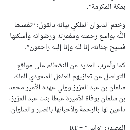
بمكة المكرمة”.
وختم الديوان الملكي بيانه بالقول: “تغمدها
الله بواسع رحمته ومغفرته ورضوانه وأسكنها
فسيح جناته، إنا لله وإنا إليه راجعون”.
كما وأعرب العديد من النشطاء على مواقع
التواصل عن تعازيهم للعاهل السعودي الملك
سلمان بن عبد العزيز وولي عهده الأمير محمد
بن سلمان بوفاة الأميرة عبطا بنت عبد العزيز،
داعين لها بالرحمة ولأحبائها بالصبر والسلوان.
المصدر: “واس” + RT