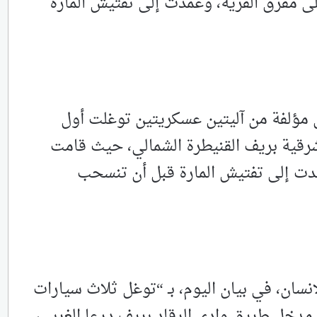
مفرق القرية، وعمدت ‏إلى تفتيش المارة
ل مؤلفة من آليتين عسكريتين توغلت أول
قية بريف القنيطرة ‏الشمالي، حيث قامت
ت إلى تفتيش المارة قبل أن تنسحب
نسان، في بيان اليوم، بـ “توغل ثلاث سيارات
د مدخل طريق وادي الرقاد بريف درعا الغربي،