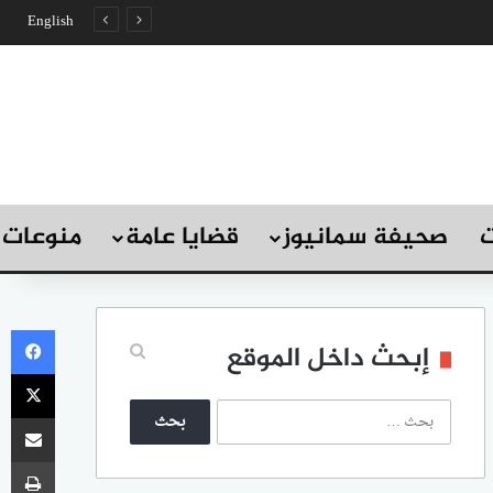
English
ت
صحيفة سمانيوز
قضايا عامة
منوعات
في
إبحث داخل الموقع
‫X
ا
مشاركة
ل
ب
طب
ح