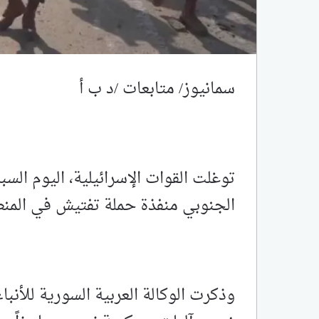
سمانيوز/ متابعات /د ب أ
توغلت القوات الإسرائيلية، اليوم الس
الجنوبي منفذة حملة تفتيش في ‏المنط
وذكرت الوكالة العربية السورية للأنبا