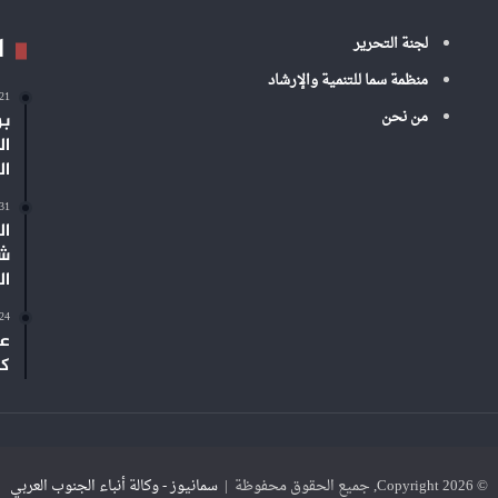
ا
لجنة التحرير
منظمة سما للتنمية والإرشاد
-21
من نحن
بر
ال
ال
-31
ال
شم
ال
-24
عم
كب
© Copyright 2026, جميع الحقوق محفوظة |
سمانيوز - وكالة أنباء الجنوب العربي