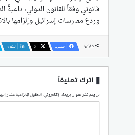
قانوني وفقاً ‌‏‌‏للقانون الدولي، داعيةً
‏وردع ‏ممارسات إسرائيل وإلزامها بال
شاركها
فيسبوك
‫X
لينكدإن
اترك تعليقاً
لن يتم نشر عنوان بريدك الإلكتروني.
الحقول الإلزامية مشار إليها
ا
ل
ت
ع