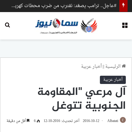
#عاجل.. ترامب يصعّد: نقترب من ضرب محطات كهرباء وجسور داخل إيران
القائمة
بح
الرئيسية
||
أخبار عربية
أخبار عربية
آل مرعي "المقاومة
الجنوبية تتوغل
Albatati
2016-10-12
آخر تحديث: 2016-10-12
6
أقل من دقيقة