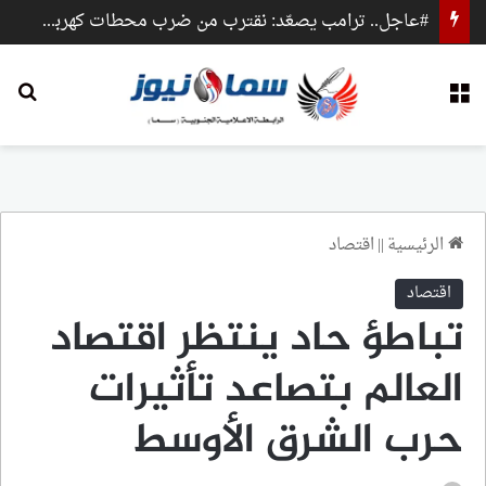
#عاجل.. ترامب يصعّد: نقترب من ضرب محطات كهرباء وجسور داخل إيران
القائمة
بح
الرئيسية
||
اقتصاد
اقتصاد
تباطؤ حاد ينتظر اقتصاد
العالم بتصاعد تأثيرات
حرب الشرق الأوسط