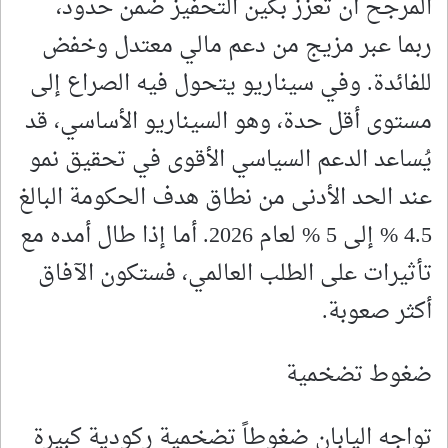
المرجح أن تعزز بكين التحفيز ضمن حدود،
ربما عبر مزيج من دعم مالي معتدل وخفض
للفائدة. وفي سيناريو يتحول فيه الصراع إلى
مستوى أقل حدة، وهو السيناريو الأساسي، قد
يُساعد الدعم السياسي الأقوى في تحقيق نمو
عند الحد الأدنى من نطاق هدف الحكومة البالغ
4.5 % إلى 5 % لعام 2026. أما إذا طال أمده مع
تأثيرات على الطلب العالمي، فستكون الآفاق
أكثر صعوبة.
ضغوط تضخمية
تواجه اليابان ضغوطاً تضخمية ركودية كبيرة