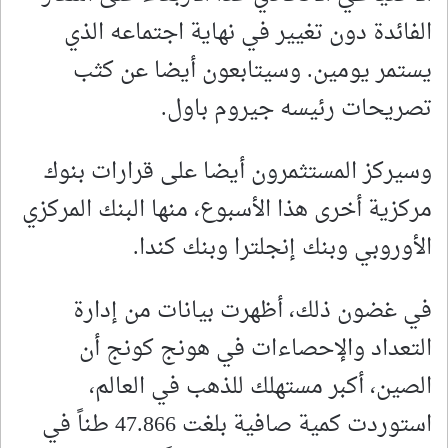
الفائدة دون تغيير في نهاية اجتماعه الذي
يستمر يومين. وسيتابعون أيضا عن كثب
تصريحات رئيسه جيروم باول.
وسيركز المستثمرون أيضا على قرارات بنوك
مركزية أخرى هذا الأسبوع، منها البنك المركزي
الأوروبي وبنك إنجلترا وبنك ‌كندا.
في غضون ذلك، أظهرت بيانات من إدارة
التعداد والإحصاءات في هونج كونج أن
الصين، أكبر مستهلك ​للذهب في العالم،
استوردت كمية صافية بلغت 47.866 طناً في