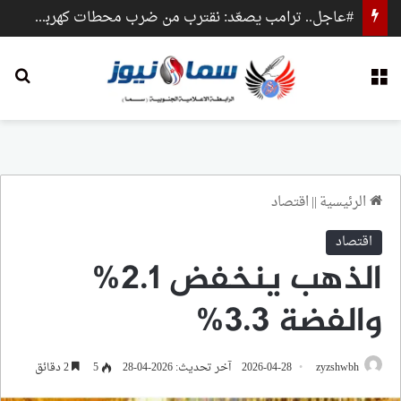
#عاجل.. ترامب يصعّد: نقترب من ضرب محطات كهرباء وجسور داخل إيران
القائمة
بح
الرئيسية
||
اقتصاد
اقتصاد
الذهب ينخفض 2.1%
والفضة 3.3%
zyzshwbh
2026-04-28
آخر تحديث: 2026-04-28
5
2 دقائق