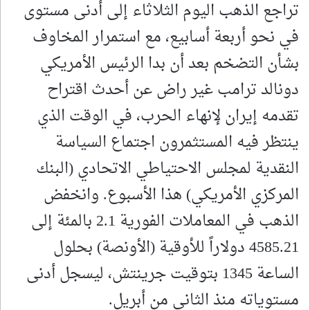
تراجع الذهب اليوم الثلاثاء ​إلى أدنى مستوى
في نحو أربعة أسابيع، مع استمرار المخاوف
بشأن ‌التضخم بعد أن ​بدا الرئيس الأمريكي
دونالد ترامب غير راض عن أحدث اقتراح
تقدمه إيران لإنهاء الحرب، في الوقت الذي
ينتظر فيه المستثمرون اجتماع السياسة
النقدية لمجلس الاحتياطي الاتحادي (البنك
المركزي الأمريكي) هذا الأسبوع. وانخفض
الذهب في المعاملات الفورية 2.1 بالمئة إلى
4585.21 دولاراً للأوقية (الأونصة) بحلول
الساعة 1345 بتوقيت جرينتش، ليسجل أدنى
مستوياته منذ الثاني من ⁠أبريل.