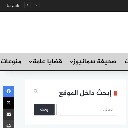
English
ت
صحيفة سمانيوز
قضايا عامة
منوعات
في
إبحث داخل الموقع
‫X
ا
مشاركة
ل
ب
طب
ح