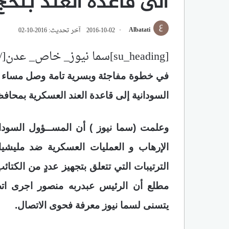
الى قاعدة العند بلحج
Albatati
2016-10-02
آخر تحديث: 2016-10-02
[su_heading]سما نيوز_ خاص_ عدن[/su_heading]
في خطوة مفاجئة وبسرية تامة وصل مساء أم
السودانية إلى قاعدة العند العسكرية بمحافظ
وعلمت (سما نيوز ) أن المســؤول السودا
الإرهاب و العمليات العسكرية ضد مليشيات 
الترتيبات التي تتعلق بتجهيز عددٍ من الكتا
مطلع أن الرئيس عبدربه منصور اجرى اتصا
يتسنى لسما نيوز معرفة فحوى الاتصال.