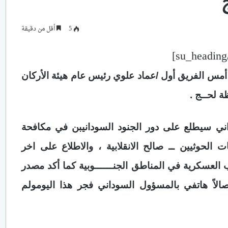
5
أقل من دقيقة
س الفريق أول /عماد علوي رئيس عام هيئة الأركان
ة لحــج .
ني سيطلع على دور الجنود السودانيبن في مكافحة
الحوثيين ــ صالح الانقلابية ، والاطلاع على اخر
ئب العسكرية في المناطق الجنــــــوبية كما أكد مصدر
لاً هاتفي بالمسؤول السوداني فجر هذا اليومولم