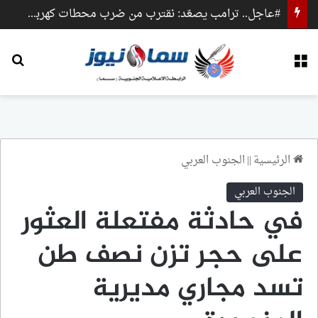
#عاجل.. ترامب يصعّد: نقترب من ضرب محطات كهرباء وجسور داخل إيران
القائمة
بح
الرئيسية
||
الجنوب العربي
الجنوب العربي
في حادثة مفتعلة العثور
على حجر تزن نصف طن
تسد مجاري مديرية