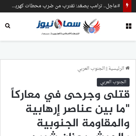
#عاجل.. ترامب يصعّد: نقترب من ضرب محطات كهرباء وجسور داخل إيران
القائمة
بح
الرئيسية
||
الجنوب العربي
الجنوب العربي
قتلى وجرحى في معاركاً
"ما بين عناصر إرهابية
والمقاومة الجنوبية