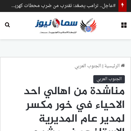
#عاجل.. ترامب يصعّد: نقترب من ضرب محطات كهرباء وجسور داخل إيران
القائمة
بح
الرئيسية
||
الجنوب العربي
الجنوب العربي
مناشدة من اهالي احد
الاحياء في خور مكسر
لمدير عام المديرية