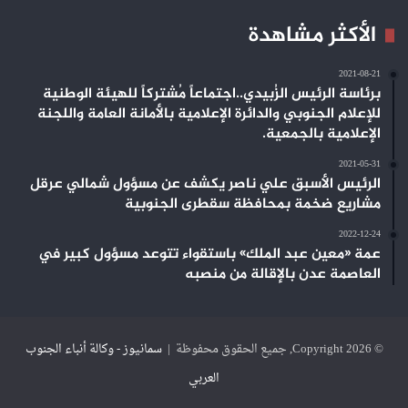
الأكثر مشاهدة
2021-08-21
برئاسة الرئيس الزُبيدي..اجتماعاً مُشتركاً للهيئة الوطنية
للإعلام الجنوبي والدائرة الإعلامية بالأمانة العامة واللجنة
الإعلامية بالجمعية.
2021-05-31
الرئيس الأسبق علي ناصر يكشف عن مسؤول شمالي عرقل
مشاريع ضخمة بمحافظة سقطرى الجنوبية
2022-12-24
عمة «معين عبد الملك» باستقواء تتوعد مسؤول كبير في
العاصمة عدن بالإقالة من منصبه
© Copyright 2026, جميع الحقوق محفوظة |
سمانيوز - وكالة أنباء الجنوب
العربي