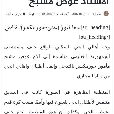
الاستاذ عوض مشبح
Albatati
2016-10-07
آخر تحديث: 2016-10-07
6
أقل من دقيقة
[su_heading]سما نيوز (عدن-خورمكسر)/ خاص
[/su_heading]
وجه أهالي الحي السكني الواقع خلف مستشفى
الجمهورية التعليمي مناشدة إلى الاخ عوض مشبح
مأمور خورمكسر بالتدخل وإنقاذ أطفال واهالي الحي
من مياة المجاري.
المنطقة الظاهرة في الصورة كانت في السابق
متنفس لأطفال الحي يلعبون فيها وأيضًا ملعب كرة قدم
لشباب الحي, وكذلك ان هذه
المنطقة تقع خلف