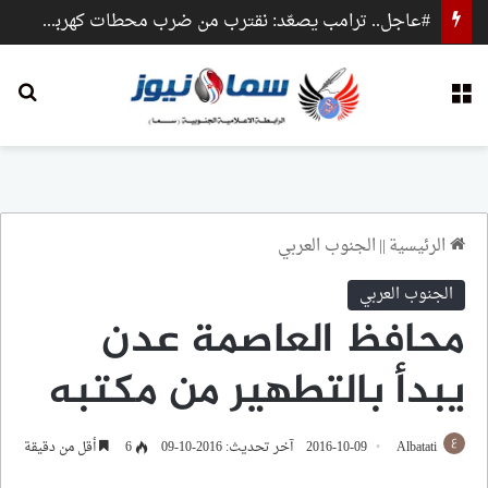
#عاجل.. ترامب يصعّد: نقترب من ضرب محطات كهرباء وجسور داخل إيران
القائمة
بح
الرئيسية
||
الجنوب العربي
الجنوب العربي
محافظ العاصمة عدن
يبدأ بالتطهير من مكتبه
Albatati
2016-10-09
آخر تحديث: 2016-10-09
6
أقل من دقيقة