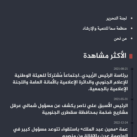
لجنة التحرير
منظمة سما للتنمية والإرشاد
من نحن
الأكثر مشاهدة
2021-08-21
برئاسة الرئيس الزُبيدي..اجتماعاً مُشتركاً للهيئة الوطنية
للإعلام الجنوبي والدائرة الإعلامية بالأمانة العامة واللجنة
الإعلامية بالجمعية.
2021-05-31
الرئيس الأسبق علي ناصر يكشف عن مسؤول شمالي عرقل
مشاريع ضخمة بمحافظة سقطرى الجنوبية
2022-12-24
عمة «معين عبد الملك» باستقواء تتوعد مسؤول كبير في
العاصمة عدن بالإقالة من منصبه