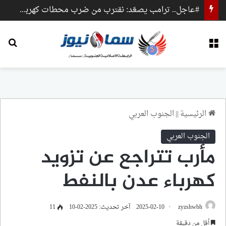
#عاجل.. ترامب يصعّد: نقترب من ضرب محطات كهرباء وجسور داخل إيران
القائمة
بح
الرئيسية
||
الجنوب العربي
الجنوب العربي
مأرب تتراجع عن تزويد
كهرباء عدن بالنفط
zyzshwbh
2025-02-10
آخر تحديث: 2025-02-10
11
أقل من دقيقة