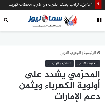
#عاجل.. ترامب يصعّد: نقترب من ضرب محطات كهرباء وجسور داخل إيران
القائمة
بح
الرئيسية
||
الجنوب العربي
الجنوب العربي
السلايدر الرئيسي
المحرّمي يشدد على
أولوية الكهرباء ويثمن
دعم الإمارات