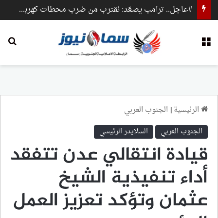
#عاجل.. ترامب يصعّد: نقترب من ضرب محطات كهرباء وجسور داخل إيران
القائمة
بح
الرئيسية
||
الجنوب العربي
الجنوب العربي
السلايدر الرئيسي
قيادة انتقالي عدن تتفقد
أداء تنفيذية الشيخ
عثمان وتؤكد تعزيز العمل