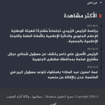
من نحن
الأكثر مشاهدة
2021-08-21
برئاسة الرئيس الزُبيدي..اجتماعاً مُشتركاً للهيئة الوطنية
للإعلام الجنوبي والدائرة الإعلامية بالأمانة العامة واللجنة
الإعلامية بالجمعية.
2021-05-31
الرئيس الأسبق علي ناصر يكشف عن مسؤول شمالي عرقل
مشاريع ضخمة بمحافظة سقطرى الجنوبية
2022-12-24
عمة «معين عبد الملك» باستقواء تتوعد مسؤول كبير في
العاصمة عدن بالإقالة من منصبه
© Copyright 2026, جميع الحقوق محفوظة |
سمانيوز - وكالة أنباء الجنوب
العربي