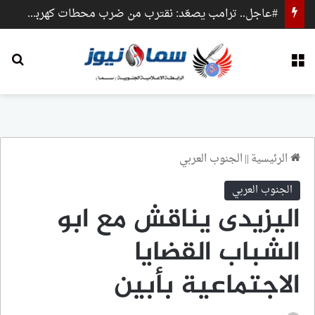
#عاجل.. ترامب يصعّد: نقترب من ضرب محطات كهرباء وجسور داخل إيران
القائمة
بح
الرئيسية
||
الجنوب العربي
الجنوب العربي
اليزيدى يناقش مع ابو
الشباب القضايا
الاجتماعية بأبين