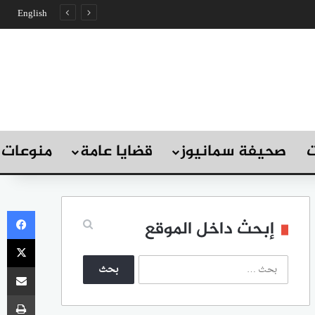
English
ت
صحيفة سمانيوز
قضايا عامة
منوعات
في
إبحث داخل الموقع
‫X
ا
مشاركة
ل
ب
طب
ح