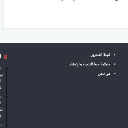
ا
لجنة التحرير
منظمة سما للتنمية والإرشاد
-21
من نحن
بر
ال
ال
-31
ال
شم
ال
-24