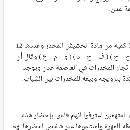
ة عدن.
وقال المقدم مياس الجعدني أنه ضبط كمية من مادة الحشيش المخدر وعددها 12
– ح ) ( ف – ح – د ) ( و – م – ع ) وقال أن
ر تجار المخدرات في العاصمة عدن ويوجد
ة بترويجه وبيعه للمخدرات بين الشباب.
المتهمين اعترفوا انهم قاموا بإحضار هذه
ظة المهرة واستلموها عبر شخص احضرها لهم