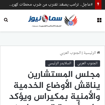
#عاجل.. ترامب يصعّد: نقترب من ضرب محطات كهرباء وجسور داخل إيران
القائمة
بح
الرئيسية
||
الجنوب العربي
الجنوب العربي
السلايدر الرئيسي
مجلس المستشارين
يناقش الأوضاع الخدمية
والأمنية بمكيراس ويؤكد