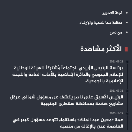
لجنة التحرير
منظمة سما للتنمية والإرشاد
من نحن
الأكثر مشاهدة
2021-08-21
برئاسة الرئيس الزُبيدي..اجتماعاً مُشتركاً للهيئة الوطنية
للإعلام الجنوبي والدائرة الإعلامية بالأمانة العامة واللجنة
الإعلامية بالجمعية.
2021-05-31
الرئيس الأسبق علي ناصر يكشف عن مسؤول شمالي عرقل
مشاريع ضخمة بمحافظة سقطرى الجنوبية
2022-12-24
عمة «معين عبد الملك» باستقواء تتوعد مسؤول كبير في
العاصمة عدن بالإقالة من منصبه