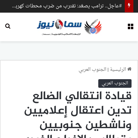
#عاجل.. ترامب يصعّد: نقترب من ضرب محطات كهرباء وجسور داخل إيران
القائمة
بح
الرئيسية
||
الجنوب العربي
الجنوب العربي
قيادة انتقالي الضالع
تدين اعتقال إعلاميين
وناشطين جنوبيين