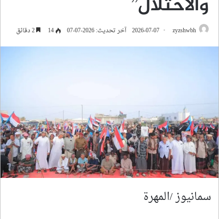
والاحتلال”
zyzshwbh
2026-07-07
آخر تحديث: 2026-07-07
14
2 دقائق
سمانيوز /المهرة