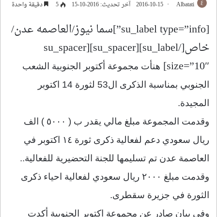
Albatati
2016-10-15
آخر تحديث: 2016-10-15
5
دقيقة واحدة
[su_label type=”info”]سما نيوز/العاصمه عدن/
خاص[/su_label][su_spacer][su_spacer
size=”10″]
هنأت مجموعة أكتوبر الجنوبية الشعب
الجنوبي بمناسبة الذكرى ال53 لثورة 14 اكتوبر
المجيدة.
وقدمت المجموعة مبلغ مالي يقدر ب ( ٥٠٠٠ ) الف
ريال سعودي دعم لفعالية ذكرى ثورة ١٤ اكتوبر في
العاصمة عدن تم تسليمها للجنة التحضيرية للفعالية..
وقدمت مبلغ ٢٠٠٠ ريال سعودي لفعالية احياء ذكرى
الثورة في جزيرة سقطرى.
وفي بيان صادر عن مجموعة اكتوبر الجنوبية أكدت