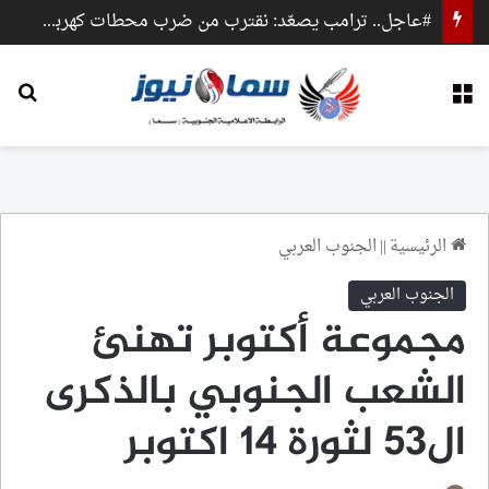
#عاجل.. ترامب يصعّد: نقترب من ضرب محطات كهرباء وجسور داخل إيران
القائمة
بح
الرئيسية
||
الجنوب العربي
الجنوب العربي
مجموعة أكتوبر تهنئ
الشعب الجنوبي بالذكرى
ال53 لثورة 14 اكتوبر