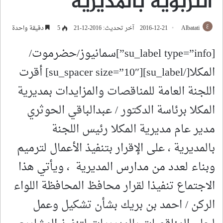
التربوية بالمديرية
Albatati
2016-12-21
آخر تحديث: 2016-12-21
5
دقيقة واحدة
[su_label type=”info”]سمانيوز/حضرموت/
المكلا[/su_label][su_spacer size=”10″] أقرت
اللجنة العامة للمناقصات والمزايدات بمديرية
المكلا برئاسة الدكتور / عبدالباقي الحوثري
مدير عام مديرية المكلا رئيس اللجنة
بالمديرية ، على الإقرار بتنفيذ الأعمال لترميم
وبناء لعدد من مدارس المديرية ، ويأتي هذا
الاجتماع تنفيذا لقرار محافظ المحافظة اللواء
الركن / احمد بن بريك بشأن تشكيل وعمل