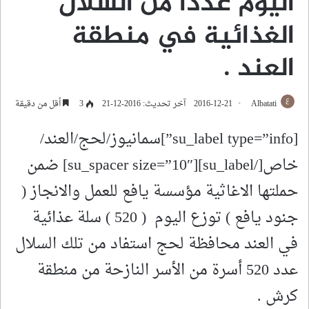
اليوم عدداً من السلال
الغذائية في منطقة
العند .
Albatati
2016-12-21
آخر تحديث: 2016-12-21
3
أقل من دقيقة
[su_label type=”info”]سمانيوز/لحج/العند/
خاص[/su_label][su_spacer size=”10″] ضمن
حملتها الاغاثية مؤسسة يافع للعمل والانجاز (
جنود يافع ) توزع اليوم ( 520 ) سلة عذائية
في العند محافظة لحج استفاد من تلك السلال
عدد 520 أسرة من الأسر النازحة من منطقة
كرش .