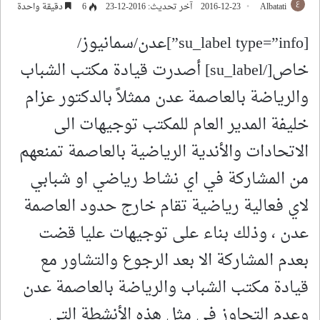
Albatati
2016-12-23
آخر تحديث: 2016-12-23
6
دقيقة واحدة
[su_label type=”info”]عدن/سمانيوز/
خاص[/su_label] أصدرت قيادة مكتب الشباب
والرياضة بالعاصمة عدن ممثلاً بالدكتور عزام
خليفة المدير العام للمكتب توجيهات الى
الاتحادات والأندية الرياضية بالعاصمة تمنعهم
من المشاركة في اي نشاط رياضي او شبابي
لاي فعالية رياضية تقام خارج حدود العاصمة
عدن ، وذلك بناء على توجيهات عليا قضت
بعدم المشاركة الا بعد الرجوع والتشاور مع
قيادة مكتب الشباب والرياضة بالعاصمة عدن
وعدم التجاوز في مثل هذه الأنشطة التي