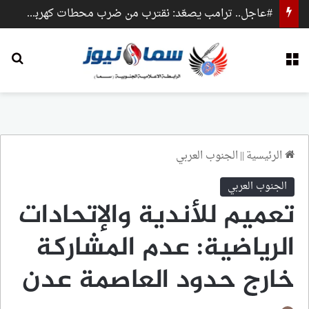
#عاجل.. ترامب يصعّد: نقترب من ضرب محطات كهرباء وجسور داخل إيران
القائمة
بح
الرئيسية
||
الجنوب العربي
الجنوب العربي
تعميم للأندية والإتحادات
الرياضية: عدم المشاركة
خارج حدود العاصمة عدن