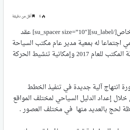
6
أقل من دقيقة
[su_label type=”info”]سمانيوز/لحج/خاص[/su_label][su_spacer size=”10″] عقد
 اجتماعا له بمعية مدير عام مكتب السياحة
الاخت اروى احمد حسن للمناقشة خطة المكتب للعام 2017 وإمكانية تنشيط الحركة
ة انتهاج آلية جديدة في تنفيذ الخطط
 خلال إعداد الدليل السياحي لمختلف المواقع
فظة لحج بالعديد منها في مختلف العصور .