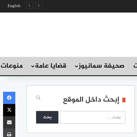
English
ت
صحيفة سمانيوز
قضايا عامة
منوعات
في
إبحث داخل الموقع
‫X
ا
مشاركة
ل
ب
طب
ح