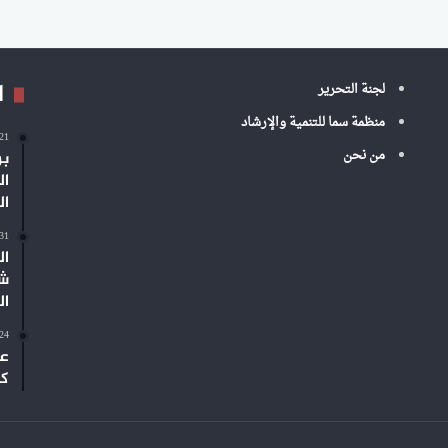
ا
لجنة التحرير
منظمة سما للتنمية والإرشاد
-21
من نحن
بر
ال
ال
-31
ال
شم
ال
-24
عم
كب