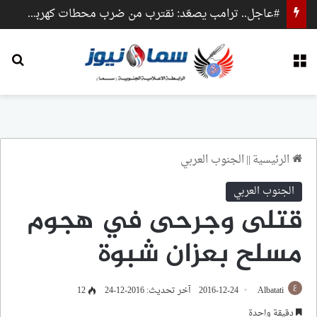
#عاجل.. ترامب يصعّد: نقترب من ضرب محطات كهرباء وجسور داخل إيران
القائمة
بح
الرئيسية
||
الجنوب العربي
الجنوب العربي
قتلى وجرحى في هجوم
مسلح بعزان شبوة
Albatati
2016-12-24
آخر تحديث: 2016-12-24
12
دقيقة واحدة