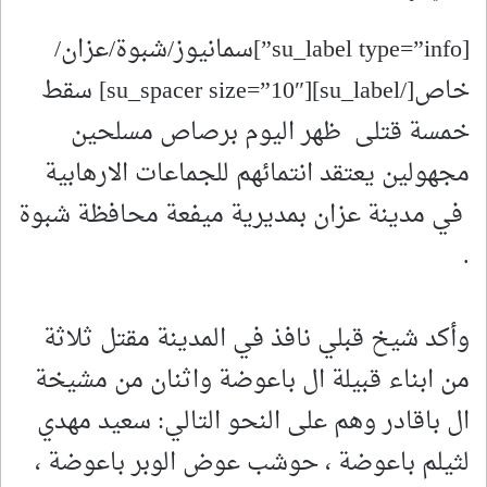
[su_label type=”info”]سمانيوز/شبوة/عزان/
خاص[/su_label][su_spacer size=”10″] سقط
خمسة قتلى ظهر اليوم برصاص مسلحين
مجهولين يعتقد انتمائهم للجماعات الارهابية
في مدينة عزان بمديرية ميفعة محافظة شبوة
.
وأكد شيخ قبلي نافذ في المدينة مقتل ثلاثة
من ابناء قبيلة ال باعوضة واثنان من مشيخة
ال باقادر وهم على النحو التالي: سعيد مهدي
لثيلم باعوضة ، حوشب عوض الوبر باعوضة ،