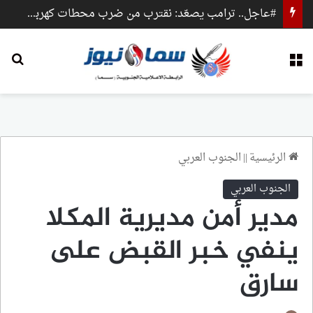
#عاجل.. ترامب يصعّد: نقترب من ضرب محطات كهرباء وجسور داخل إيران
القائمة
بح
الرئيسية
||
الجنوب العربي
الجنوب العربي
مدير أمن مديرية المكلا
ينفي خبر القبض على
سارق