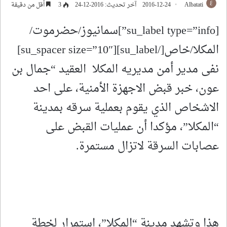
Albatati
2016-12-24
آخر تحديث: 2016-12-24
3
أقل من دقيقة
[su_label type=”info”]سمانيوز/حضرموت/
المكلا/خاص[/su_label][su_spacer size=”10″]
نفى مدير أمن مديريه المكلا العقيد “جمال بن
عون، خبر قبض الاجهزة الأمنية، على احد
الاشخاص الذي يقوم بعملية سرقه بمدينة
“المكلا”، مؤكدا أن عمليات القبض على
عصابات السرقة لاتزال مستمرة.
هذا وتشهد مدينة “المكلا”، استمرار لخطة