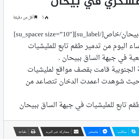
عسكري في بيحان
5
أقل من دقيقة
[su_label type=”info”]سمانيوز/شبوة/بيحان/خاص[/su_label][su_spacer size=”10″]
اء اليوم من تدمير طقم تابع للمليشيات
عية في جبهة الساق ببيحان .
 الجنوبية قامت بقصف مواقع لمليشيات
ة حيث شوهدت اعمدت الدخان تتصاعد من
م تابع للمليشيات في جبهة الساق ببيحان
سكايب
ماسنجر
مشاركة عبر البريد
طباعة