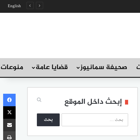
English
ت
صحيفة سمانيوز
قضايا عامة
منوعات
في
إبحث داخل الموقع
‫X
ا
مشاركة
ل
ب
طب
ح