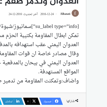
العدوان وتدمر طقم 
Albatati
2016-12-24
آخر تحديث: 2016-12-24
تمكن ابطال المقاومة بكتيبة الحزم مس
العدوان اليمني عقب استهدافه بالمدف
وقال مصادر خاصة ان قوات المقاومة
العدوان اليمني في بيحان بالمدفعي
المواقع المستهدفة.
واضاف:وتمكنت المقاومة من تدمير طق
شاركها
فيسبوك
‫X
لينكدإن