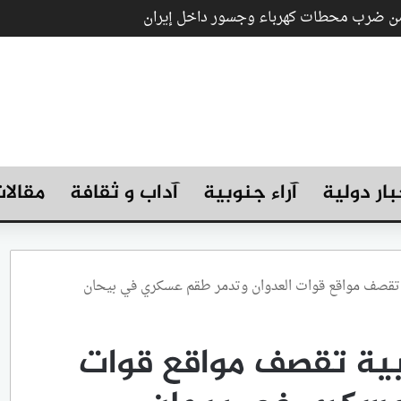
 من ضرب محطات كهرباء وجسور داخل إيران
بار دولية
آراء جنوبية
آداب و ثقافة
مقالا
ة تقصف مواقع قوات العدوان وتدمر طقم عسكري في بيحان
بية تقصف مواقع قوات