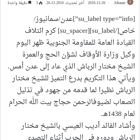
Albatati
2016-12-26
آخر تحديث: 2016-12-26
3
دقيقة واحدة
[su_label type=”info”]عدن/سمانيوز/
خاص[/su_label][su_spacer] كرم ائتلاف
القيادة العامة للمقاومة الجنوبية ظهر اليوم
وكيل وزارة الأوقاف لشؤن الحج والعمرة
الشيخ مختار الرباش الذي عاد إلى عدن أمس.
ويأتي هذا التكريم بدرع التميز للشيخ مختار
الرباش نظيرا لما قدمه من جهود في تذليل
الصعاب لضيوفالرحمن حجاج بيت الله الحرام
لعام 1438هـ.
وأشاد القائد أديب العيسي بالشيخ مختار
الرباش ودوره في الحرب أثناء التصدي