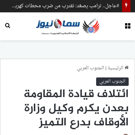
#عاجل.. ترامب يصعّد: نقترب من ضرب محطات كهرباء وجسور داخل إيران
القائمة
بح
الرئيسية
||
الجنوب العربي
الجنوب العربي
ائتلاف قيادة المقاومة
بعدن يكرم وكيل وزارة
الأوقاف بدرع التميز