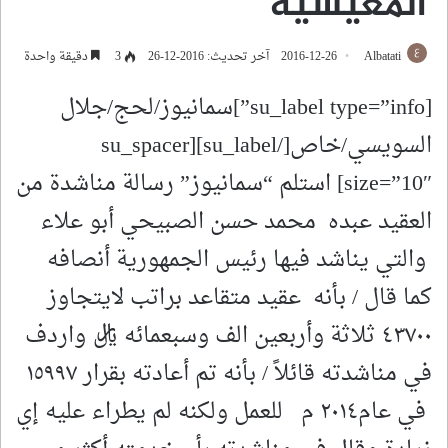
المعيشية
Albatati
2016-12-26
آخر تحديث: 2016-12-26
3
دقيقة واحدة
[su_label type=”info”]سمانيوز/لحج/جلال
السويسي/خاص[/su_label][su_spacer
size=”10″] استلم “سمانيوز” رسالة مناشدة من
العقيد عبده محمد حسن الصبيحي أبو علاء
والتي يناشد فيها رئيس الجمهورية أنصافه
كما قال / بأنه عقيد متقاعد براتب لايتجاوز
٤٣٧٠٠ ثلاثة وأربعين الف وسبعمائه ريال واردف
في مناشدته قائلاً / بأنه تم أعادته بقرار ١٥٩٩٧
في عام٢٠١٤ م للعمل ولكنه لم يطراء عليه إي