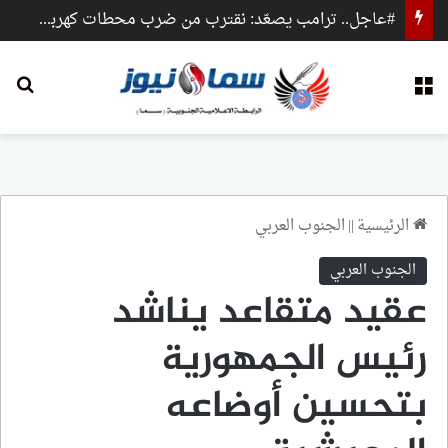
#عاجل.. ترامب يصعّد: نقترب من ضرب محطات كهرباء وجسور داخل إيران
القائمة
بح
الرئيسية
||
الجنوب العربي
الجنوب العربي
عقيد متقاعد يناشد
رئيس الجمهورية
بتحسين أوضاعه