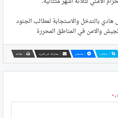
ام الامني لثلاثة اشهر متتالية.
 هادي بالتدخل والاستجابة لمطالب الجنود
جيش والامن في المناطق المحررة
سكايب
ماسنجر
مشاركة عبر البريد
طباعة
 بـ
*