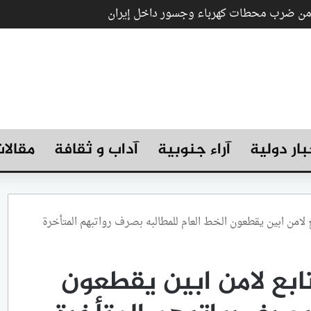
 من ضرب محطات كهرباء وجسور داخل إيران
بار دولية
آراء جنوبية
آداب و ثقافة
مقالا
بع لامن ابين يقطعون الخط العام للمطالبه بصرف رواتبهم المتأخرة
لتابع لامن ابين يقطعون