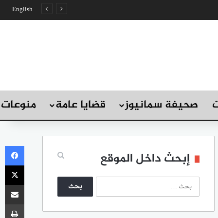
English
ت
صحيفة سمانيوز
قضايا عامة
منوعات
في
إبحث داخل الموقع
‫X
ا
مشاركة
ل
ب
طب
ح