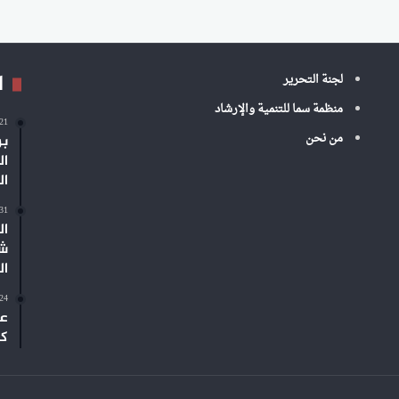
ا
لجنة التحرير
منظمة سما للتنمية والإرشاد
-21
من نحن
بر
ال
ال
-31
ال
شم
ال
-24
عم
كب