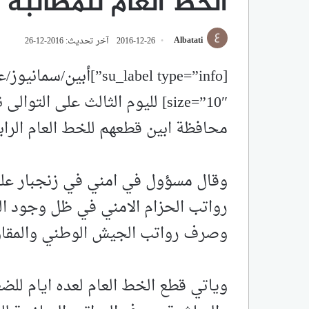
الخط العام للمطالبه 
Albatati
2016-12-26
آخر تحديث: 2016-12-26
size=”10″] لليوم الثالث على التو
محافظة ابين قطعهم للخط العام الرا
وقال مسؤول في امني في زنجبار على
رواتب الحزام الامني في ظل وجود ال
وصرف رواتب الجيش الوطني والمقاوم
وياتي قطع الخط العام لعده ايام لل