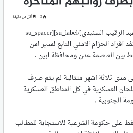
بصرف رواتبهم المتأخرة
3
أقل من دقيقة
[su_label type=”info”]أبين/سمانيوز/عبد الرقيب السنيدي[/su_label][su_spacer
الى نفد افراد الحزام الامني التابع لمدير امن
بط بين العاصمة عدن ومحافظة ابين .
 مدى ثلاثة اشهر متتالية لم يتم صرف
لجان العسكرية في كل المناطق العسكرية
ة الجنوبية .
ضغط على حكومة الشرعية للاستجابة للمطالب