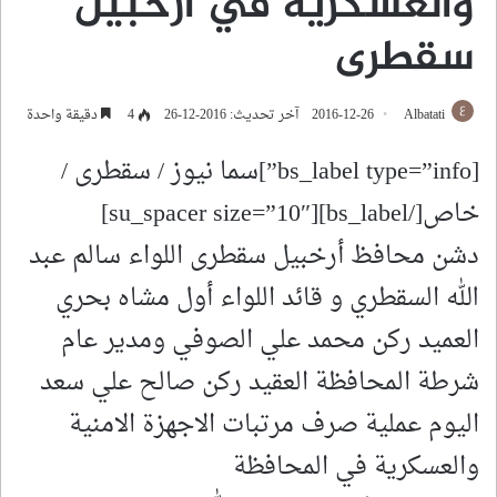
والعسكرية في ارخبيل
سقطرى
Albatati
2016-12-26
آخر تحديث: 2016-12-26
4
دقيقة واحدة
[bs_label type=”info”]سما نيوز / سقطرى /
خاص[/bs_label][su_spacer size=”10″]
دشن محافظ أرخبيل سقطرى اللواء سالم عبد
الله السقطري و قائد اللواء أول مشاه بحري
العميد ركن محمد علي الصوفي ومدير عام
شرطة المحافظة العقيد ركن صالح علي سعد
اليوم عملية صرف مرتبات الاجهزة الامنية
والعسكرية في المحافظة