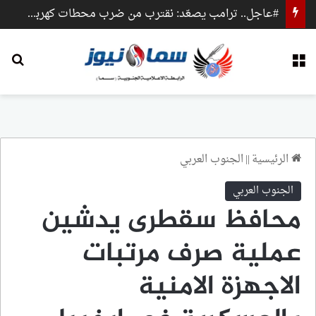
#عاجل.. ترامب يصعّد: نقترب من ضرب محطات كهرباء وجسور داخل إيران
القائمة
بح
الرئيسية
||
الجنوب العربي
الجنوب العربي
محافظ سقطرى يدشين
عملية صرف مرتبات
الاجهزة الامنية