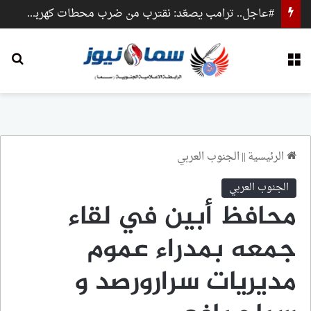
#عاجل.. ترامب يصعّد: نقترب من ضرب محطات كهرباء وجسور داخل إيران
القائمة
بح
الرئيسية
||
الجنوب العربي
الجنوب العربي
محافظ أبين في لقاء
جمعه بمدراء عموم
مديريات سرارورصد و