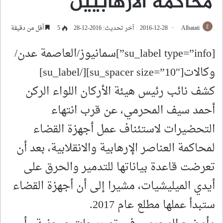
محاكمة الارهابيين
Albatati
2016-12-28
آخر تحديث: 2016-12-28
5
أقل من دقيقة
[su_label type=”info”]سمانيوز/العاصمة عدن/
وكالات[su_spacer size=”10″][/su_label]
كشف نائب رئيس هيئة الأركان اللواء الركن
أحمد سيف المحرمي، عن قرب انتهاء
التحضيرات لاستئناف عمل أجهزة القضاء
لمحاكمة العناصر الإرهابية والانقلابية، بعد أن
تعرضت قاعدة بياناتها للتدمير والحرق على
أيدي الميليشيات، مشيرا إلى أن أجهزة القضاء
ستبدأ عملها مطلع عام 2017.