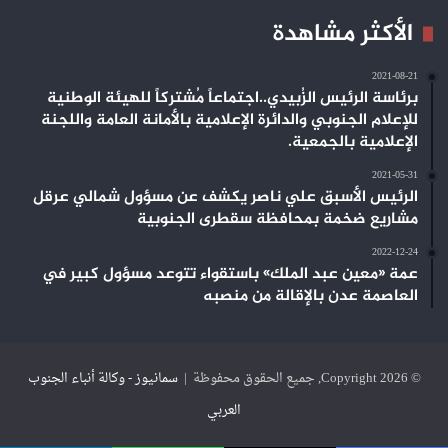
الأكثر مشاهدة
2021-08-21
برئاسة الرئيس الزُبيدي..اجتماعاً مُشتركاً للهيئة الوطنية
للإعلام الجنوبي والدائرة الإعلامية بالأمانة العامة واللجنة
الإعلامية بالجمعية.
2021-05-31
الرئيس الأسبق علي ناصر يكشف عن مسؤول شمالي عرقل
مشاريع ضخمة بمحافظة سقطرى الجنوبية
2022-12-24
عمة «معين عبد الملك» باستقواء تتوعد مسؤول كبير في
العاصمة عدن بالإقالة من منصبه
© Copyright 2026, جميع الحقوق محفوظة |
سمانيوز - وكالة أنباء الجنوب
العربي