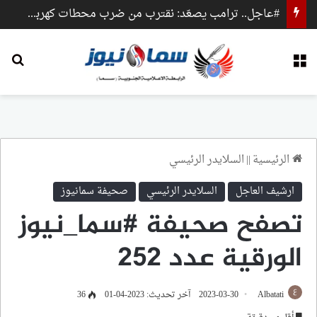
#عاجل.. ترامب يصعّد: نقترب من ضرب محطات كهرباء وجسور داخل إيران
القائمة
بح
الرئيسية
||
السلايدر الرئيسي
ارشيف العاجل
السلايدر الرئيسي
صحيفة سمانيوز
تصفح صحيفة #سما_نيوز
الورقية عدد 252
Albatati
2023-03-30
آخر تحديث: 2023-04-01
36