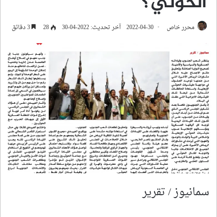
الحوثي؟
محرر خاص
2022-04-30
آخر تحديث: 2022-04-30
28
3 دقائق
سمانيوز / تقرير