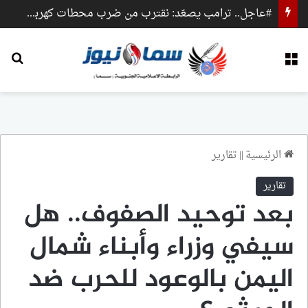
#عاجل.. ترامب يصعّد: نقترب من ضرب محطات كهرباء وجسور داخل إيران
القائمة
بح
الرئيسية
||
تقارير
تقارير
بعد توحيد الصفوف.. هل
سيفي وزراء وأبناء شمال
اليمن بالوعود للحرب ضد