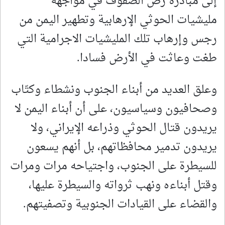
إلى مبادرة رص الصفوف في مواجهة
مليشيات الحوثي الإرهابية وتطهير اليمن من
رجس وإرهاب تلك المليشيات الاجرامية التي
طغت وعاثت في الأرض فسادا.
وعلق العديد من أبناء الجنوب ونشطاء وكتّاب
وصحافيون وسياسيون، على أن أبناء اليمن لا
يريدون قتال الحوثي وذراعه الإيراني، ولا
يريدون تدمير محافظاتهم، بل أنهم يسعون
للسيطرة على الجنوب، واجتياحه مرات ومرات
وقتل أبناءه ونهب ثرواته والسيطرة عليها،
والقضاء على القيادات الجنوبية وتصفيتهم.