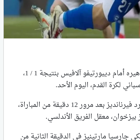
تعادل إشبيلية على ملعبه ووسط جماهيره أمام ديبورتيفو آلافيس بنتيجة 1 / 1،
تقدم إشبيلية بهدف مبكر أحرزه جيرارد فيرنانديز بعد مرور 12 دقيقة من المباراة،
بيزخوان، معقل الفريق الأندلسي.
ي جارسيا مارتينيز في الدقيقة الثانية من