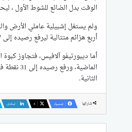
الوقت بدل الضائع للشوط الأول ، لي
ولم يستغل إشبيلية عاملي الأرض وال
أربع هزائم متتالية ليرفع رصيده إلى 37 نقطة في المركز الخامس عشر.
أما ديبورتيفو آلافيس، فتجاوز كبوة ا
الثانية.
شاركها
فيسبوك
‫X
لينكدإن