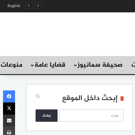
English
ت
صحيفة سمانيوز
قضايا عامة
منوعات
في
إبحث داخل الموقع
‫X
ا
مشاركة
ل
ب
طب
ح