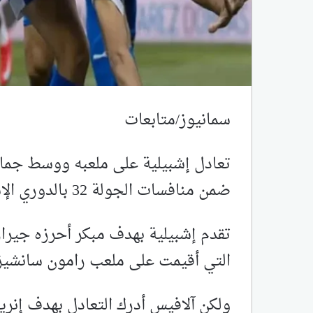
سمانيوز/متابعات
ضمن منافسات الجولة 32 بالدوري الإسباني لكرة القدم، اليوم الأحد.
التي أقيمت على ملعب رامون سانشيز 
ولكن آلافيس أدرك التعادل بهدف إنريك