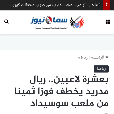
#عاجل.. ترامب يصعّد: نقترب من ضرب محطات كهرباء وجسور داخل إيران
القائمة
بح
الرئيسية
||
رياضة
رياضة
بعشرة لاعبين.. ريال
مدريد يخطف فوزا ثمينا
من ملعب سوسيداد