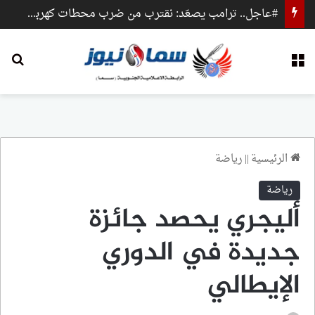
#عاجل.. ترامب يصعّد: نقترب من ضرب محطات كهرباء وجسور داخل إيران
القائمة
بح
الرئيسية
||
رياضة
رياضة
أليجري يحصد جائزة
جديدة في الدوري
الإيطالي