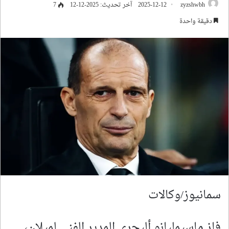
zyzshwbh
2025-12-12
آخر تحديث: 2025-12-12
7
دقيقة واحدة
سمانيوز/وكالات
فاز ماسيمليانو أليجري المدير الفني لميلان،