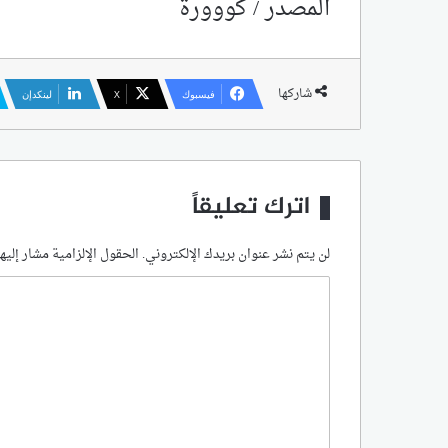
المصدر / كووورة
شاركها
فيسبوك
‫X
لينكدإن
اترك تعليقاً
لن يتم نشر عنوان بريدك الإلكتروني.
الحقول الإلزامية مشار إليها
ا
ل
ت
ع
ل
ي