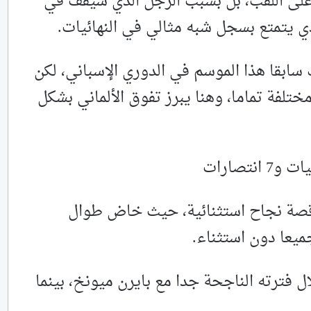
على اللقب، بل بسبب الرجل الذي سيقف في
الذي يتمتع بسجل شبه مثالي في النهائيات.
سابقا هذا الموسم في الدوري الإسباني، لكن
ختلفة تماما، وهنا يبرز تفوق الألماني بشكل
قصة نجاح استثنائية، حيث خاض طوال
فترته الناجحة جدا مع بايرن ميونخ، بينما