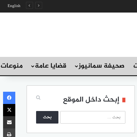
English
ت
صحيفة سمانيوز
قضايا عامة
منوعات
في
إبحث داخل الموقع
‫X
ا
مشاركة
ل
ب
طب
ح