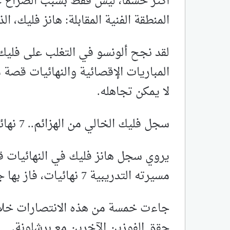
أكثر حسمًا، ليس فقط بسبب الصراع 
المنطقة الفنية المقابلة: هانز فليك، 
لقد نجح ألونسو في التغلب على فليك 
المباريات الإقصائية والنهائيات قصة م
لا يمكن تجاهله.
سجل فليك الخالي من الهزائم.. 7 نهائيات و7 انتصارات
يروي سجل هانز فليك في النهائيات 
مسيرته التدريبية 7 نهائيات، فاز بها جميعا دون استثناء.
جاءت خمسة من هذه الانتصارات خلال 
حقق الفوزين الآخرين مع برشلونة.