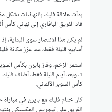
قاد الفريق البافاري إلى نهائي كأس أل
لم يكن هذا الانتصار سوى البداية، إذ 
أسابيع قليلة فقط، مما عزز مكانة فلي
كأس السوبر الألماني.
كان ختام فليك مع بايرن في مباراة ح
الفريق على تيجريس المكسيكي بنتيجة 1-0 لیکمل سداسية تاري