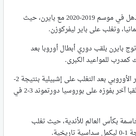
بدأت علاقة فليك بالنهائيات بشكل مذهل في موسم 2019-2020 مع بايرن، حيث
مانيا، وتغلب على باير ليفركوزن.
توج بايرن بلقب دوري أبطال أوروبا بعد
ك كمدرب للمواعيد الكبرى.
استمر الزخم، وفاز بايرن بكأس السوبر الأوروبي بعد التغلب على إشبيلية بنتيجة 2-
1، وبعد أيام قليلة فقط، أضاف فليك لقبا آخر بفوزه على بوروسيا دورتموند 3-2 في
اسمة بكأس العالم للأندية، حيث تغلب
خية.