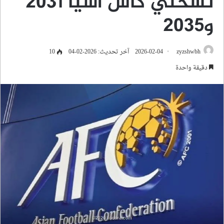
نسختيْ كأس آسيا 2031
و2035
zyzshwbh
2026-02-04
آخر تحديث: 2026-02-04
10
دقيقة واحدة