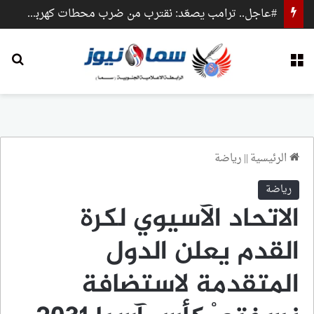
#عاجل.. ترامب يصعّد: نقترب من ضرب محطات كهرباء وجسور داخل إيران
القائمة
بح
الرئيسية
||
رياضة
رياضة
الاتحاد الآسيوي لكرة
القدم يعلن الدول
المتقدمة لاستضافة